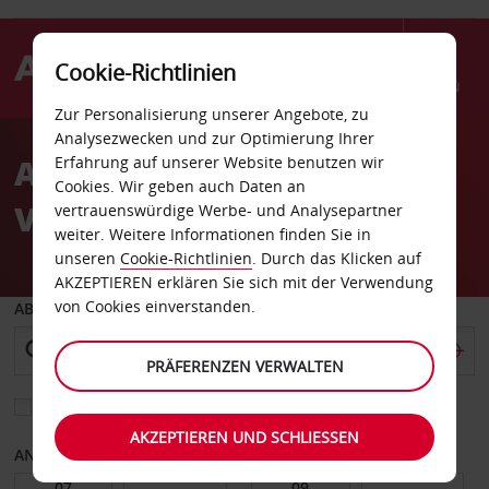
Cookie-Richtlinien
Menü
Zur Personalisierung unserer Angebote, zu
Welcome
Analysezwecken und zur Optimierung Ihrer
to
Autovermietung West
Erfahrung auf unserer Website benutzen wir
Avis
Cookies. Wir geben auch Daten an
Virginia
vertrauenswürdige Werbe- und Analysepartner
weiter. Weitere Informationen finden Sie in
unseren
Cookie-Richtlinien
. Durch das Klicken auf
AKZEPTIEREN erklären Sie sich mit der Verwendung
von Cookies einverstanden.
ABHOLEN VON
PRÄFERENZEN VERWALTEN
Eine andere Rückgabestation auswählen
AKZEPTIEREN UND SCHLIESSEN
ANFANGSDATUM
ENDDATUM