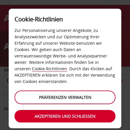
Cookie-Richtlinien
Menü
Zur Personalisierung unserer Angebote, zu
Welcome
Analysezwecken und zur Optimierung Ihrer
to
Autovermietung Denton
Erfahrung auf unserer Website benutzen wir
Avis
Cookies. Wir geben auch Daten an
vertrauenswürdige Werbe- und Analysepartner
weiter. Weitere Informationen finden Sie in
unseren
Cookie-Richtlinien
. Durch das Klicken auf
ABHOLEN VON
AKZEPTIEREN erklären Sie sich mit der Verwendung
von Cookies einverstanden.
Eine andere Rückgabestation auswählen
PRÄFERENZEN VERWALTEN
ANFANGSDATUM
ENDDATUM
AKZEPTIEREN UND SCHLIESSEN