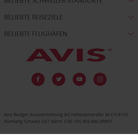
BELIEBTE SCHWEIZER STANDORTE
BELIEBTE REISEZIELE
BELIEBTE FLUGHÄFEN
Avis Budget Autovermietung AG Hofwisenstraße 36 CH-8153
Rümlang Schweiz UST Ident: CHE-105.955.846 MWST