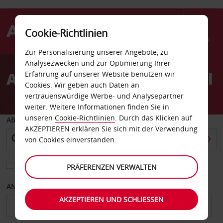
Cookie-Richtlinien
Menü
Zur Personalisierung unserer Angebote, zu
Welcome
Analysezwecken und zur Optimierung Ihrer
to
Autovermietung Cedar Hill
Erfahrung auf unserer Website benutzen wir
Avis
Cookies. Wir geben auch Daten an
vertrauenswürdige Werbe- und Analysepartner
weiter. Weitere Informationen finden Sie in
unseren
Cookie-Richtlinien
. Durch das Klicken auf
ABHOLEN VON
AKZEPTIEREN erklären Sie sich mit der Verwendung
von Cookies einverstanden.
Eine andere Rückgabestation auswählen
PRÄFERENZEN VERWALTEN
ANFANGSDATUM
ENDDATUM
AKZEPTIEREN UND SCHLIESSEN