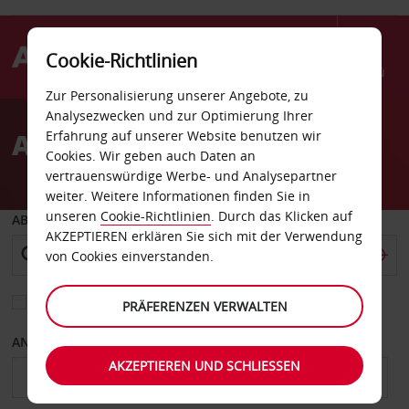
Cookie-Richtlinien
Menü
Zur Personalisierung unserer Angebote, zu
Welcome
Analysezwecken und zur Optimierung Ihrer
to
Autovermietung Burleson
Erfahrung auf unserer Website benutzen wir
Avis
Cookies. Wir geben auch Daten an
vertrauenswürdige Werbe- und Analysepartner
weiter. Weitere Informationen finden Sie in
unseren
Cookie-Richtlinien
. Durch das Klicken auf
ABHOLEN VON
AKZEPTIEREN erklären Sie sich mit der Verwendung
von Cookies einverstanden.
Eine andere Rückgabestation auswählen
PRÄFERENZEN VERWALTEN
ANFANGSDATUM
ENDDATUM
AKZEPTIEREN UND SCHLIESSEN