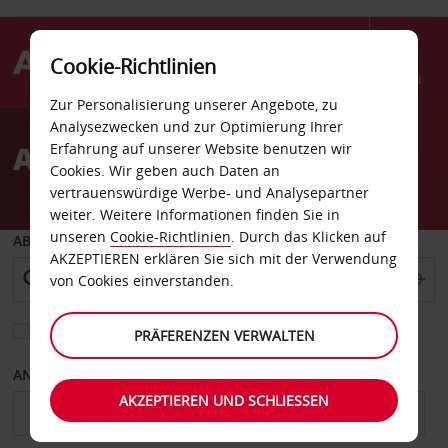
Cookie-Richtlinien
Menü
Zur Personalisierung unserer Angebote, zu
Welcome
Analysezwecken und zur Optimierung Ihrer
to
Autovermietung Cordova
Erfahrung auf unserer Website benutzen wir
Avis
Cookies. Wir geben auch Daten an
vertrauenswürdige Werbe- und Analysepartner
weiter. Weitere Informationen finden Sie in
unseren
Cookie-Richtlinien
. Durch das Klicken auf
ABHOLEN VON
AKZEPTIEREN erklären Sie sich mit der Verwendung
von Cookies einverstanden.
Eine andere Rückgabestation auswählen
PRÄFERENZEN VERWALTEN
ANFANGSDATUM
ENDDATUM
AKZEPTIEREN UND SCHLIESSEN