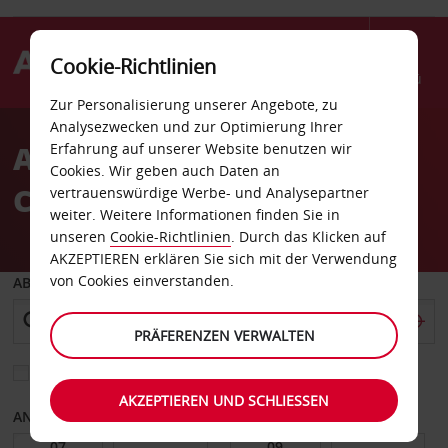
Cookie-Richtlinien
Menü
Zur Personalisierung unserer Angebote, zu
Welcome
Analysezwecken und zur Optimierung Ihrer
to
Autovermietung
Erfahrung auf unserer Website benutzen wir
Avis
Cookies. Wir geben auch Daten an
Collierville
vertrauenswürdige Werbe- und Analysepartner
weiter. Weitere Informationen finden Sie in
unseren
Cookie-Richtlinien
. Durch das Klicken auf
AKZEPTIEREN erklären Sie sich mit der Verwendung
von Cookies einverstanden.
ABHOLEN VON
PRÄFERENZEN VERWALTEN
Eine andere Rückgabestation auswählen
AKZEPTIEREN UND SCHLIESSEN
ANFANGSDATUM
ENDDATUM