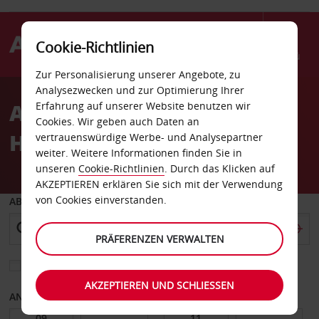
Cookie-Richtlinien
Menü
Zur Personalisierung unserer Angebote, zu
Welcome
Analysezwecken und zur Optimierung Ihrer
to
Autovermietung Hilton
Erfahrung auf unserer Website benutzen wir
Avis
Cookies. Wir geben auch Daten an
Head
vertrauenswürdige Werbe- und Analysepartner
weiter. Weitere Informationen finden Sie in
unseren
Cookie-Richtlinien
. Durch das Klicken auf
AKZEPTIEREN erklären Sie sich mit der Verwendung
von Cookies einverstanden.
ABHOLEN VON
PRÄFERENZEN VERWALTEN
Eine andere Rückgabestation auswählen
AKZEPTIEREN UND SCHLIESSEN
ANFANGSDATUM
ENDDATUM