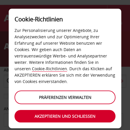
Cookie-Richtlinien
Menü
Zur Personalisierung unserer Angebote, zu
Welcome
Analysezwecken und zur Optimierung Ihrer
to
Autovermietung Lansdale
Erfahrung auf unserer Website benutzen wir
Avis
Cookies. Wir geben auch Daten an
vertrauenswürdige Werbe- und Analysepartner
weiter. Weitere Informationen finden Sie in
unseren
Cookie-Richtlinien
. Durch das Klicken auf
ABHOLEN VON
AKZEPTIEREN erklären Sie sich mit der Verwendung
von Cookies einverstanden.
Eine andere Rückgabestation auswählen
PRÄFERENZEN VERWALTEN
ANFANGSDATUM
ENDDATUM
AKZEPTIEREN UND SCHLIESSEN