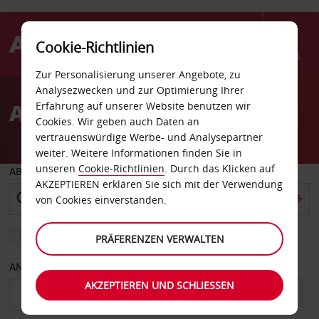
Cookie-Richtlinien
Menü
Zur Personalisierung unserer Angebote, zu
Welcome
Analysezwecken und zur Optimierung Ihrer
to
Autovermietung Salem
Erfahrung auf unserer Website benutzen wir
Avis
Cookies. Wir geben auch Daten an
vertrauenswürdige Werbe- und Analysepartner
weiter. Weitere Informationen finden Sie in
unseren
Cookie-Richtlinien
. Durch das Klicken auf
ABHOLEN VON
AKZEPTIEREN erklären Sie sich mit der Verwendung
von Cookies einverstanden.
Eine andere Rückgabestation auswählen
PRÄFERENZEN VERWALTEN
ANFANGSDATUM
ENDDATUM
AKZEPTIEREN UND SCHLIESSEN