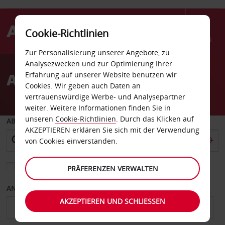
Cookie-Richtlinien
Menü
Zur Personalisierung unserer Angebote, zu
Welcome
Analysezwecken und zur Optimierung Ihrer
to
Autovermietung Fairfield
Erfahrung auf unserer Website benutzen wir
Avis
Cookies. Wir geben auch Daten an
vertrauenswürdige Werbe- und Analysepartner
weiter. Weitere Informationen finden Sie in
unseren
Cookie-Richtlinien
. Durch das Klicken auf
ABHOLEN VON
AKZEPTIEREN erklären Sie sich mit der Verwendung
von Cookies einverstanden.
Eine andere Rückgabestation auswählen
PRÄFERENZEN VERWALTEN
ANFANGSDATUM
ENDDATUM
AKZEPTIEREN UND SCHLIESSEN