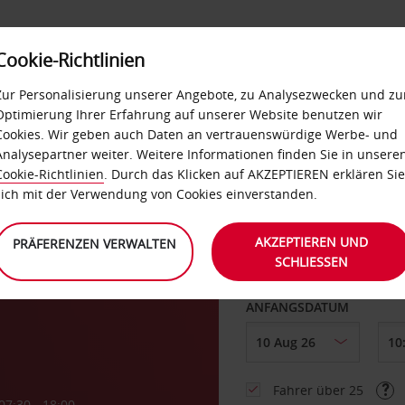
Cookie-Richtlinien
LOYALTY
SELF-SERVICES
EXTRAS
BUSINES
Zur Personalisierung unserer Angebote, zu Analysezwecken und zu
Optimierung Ihrer Erfahrung auf unserer Website benutzen wir
Cookies. Wir geben auch Daten an vertrauenswürdige Werbe- und
g
Analysepartner weiter. Weitere Informationen finden Sie in unsere
Cookie-Richtlinien
. Durch das Klicken auf AKZEPTIEREN erklären Sie
ABHOLEN VON
sich mit der Verwendung von Cookies einverstanden.
AKZEPTIEREN UND
PRÄFERENZEN VERWALTEN
SCHLIESSEN
r
Eine andere Rückgab
ANFANGSDATUM
Fahrer über 25
07:30 - 18:00