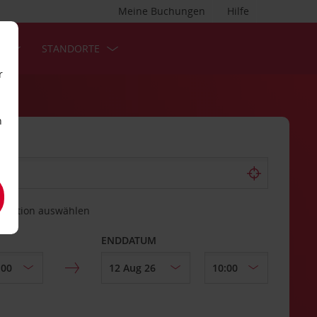
Meine Buchungen
Hilfe
S
STANDORTE
r
n
estation auswählen
ENDDATUM