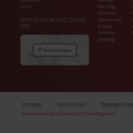
43212
Dienstag
Mittwoch
Rufen Sie uns an unter: 614-299-
Donnerstag
0964
Freitag
Samstag
Sonntag
Karte anzeigen
Startseite
Rund um Avis
Mietwagen-Stat
Autovermietung Columbus OH Olentangy River