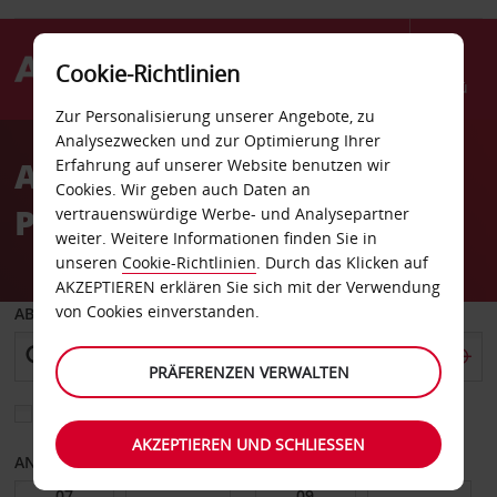
Cookie-Richtlinien
Menü
Zur Personalisierung unserer Angebote, zu
Welcome
Analysezwecken und zur Optimierung Ihrer
to
Autovermietung Carle
Erfahrung auf unserer Website benutzen wir
Avis
Cookies. Wir geben auch Daten an
Place
vertrauenswürdige Werbe- und Analysepartner
weiter. Weitere Informationen finden Sie in
unseren
Cookie-Richtlinien
. Durch das Klicken auf
AKZEPTIEREN erklären Sie sich mit der Verwendung
von Cookies einverstanden.
ABHOLEN VON
PRÄFERENZEN VERWALTEN
Eine andere Rückgabestation auswählen
AKZEPTIEREN UND SCHLIESSEN
ANFANGSDATUM
ENDDATUM