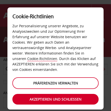
Cookie-Richtlinien
Menü
Zur Personalisierung unserer Angebote, zu
Welcome
Analysezwecken und zur Optimierung Ihrer
to
Autovermietung Matawan
Erfahrung auf unserer Website benutzen wir
Avis
Cookies. Wir geben auch Daten an
vertrauenswürdige Werbe- und Analysepartner
weiter. Weitere Informationen finden Sie in
unseren
Cookie-Richtlinien
. Durch das Klicken auf
ABHOLEN VON
AKZEPTIEREN erklären Sie sich mit der Verwendung
von Cookies einverstanden.
Eine andere Rückgabestation auswählen
PRÄFERENZEN VERWALTEN
ANFANGSDATUM
ENDDATUM
AKZEPTIEREN UND SCHLIESSEN