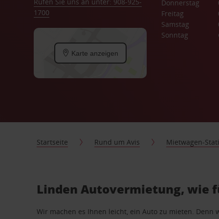
Rufen Sie uns an unter: 908-925-
Donnerstag
1700
Freitag
Samstag
Sonntag
Karte anzeigen
Startseite
Rund um Avis
Mietwagen-Stat
Linden Autovermietung, wie f
Wir machen es Ihnen leicht, ein Auto zu mieten. Denn 