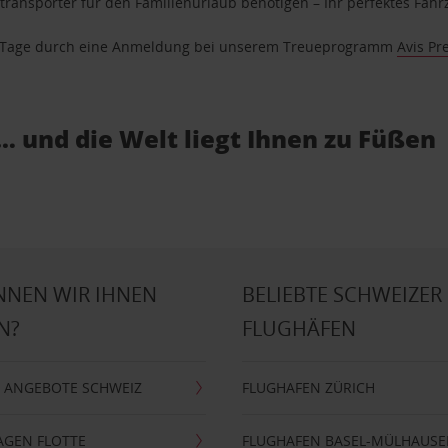
ransporter für den Familienurlaub benötigen – Ihr perfektes Fahrz
se Tage durch eine Anmeldung bei unserem Treueprogramm
Avis Pr
… und die Welt liegt Ihnen zu Füßen
NNEN WIR IHNEN
BELIEBTE SCHWEIZER
N?
FLUGHÄFEN
 ANGEBOTE SCHWEIZ
FLUGHAFEN ZÜRICH
AGEN FLOTTE
FLUGHAFEN BASEL-MÜLHAUS