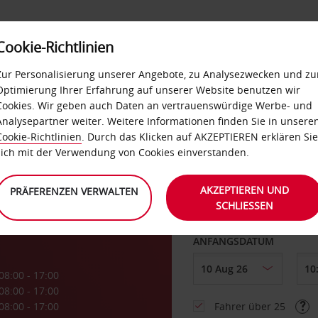
Cookie-Richtlinien
LOYALTY
SELF-SERVICES
EXTRAS
BUSINES
Zur Personalisierung unserer Angebote, zu Analysezwecken und zu
Optimierung Ihrer Erfahrung auf unserer Website benutzen wir
Cookies. Wir geben auch Daten an vertrauenswürdige Werbe- und
g
Analysepartner weiter. Weitere Informationen finden Sie in unsere
Cookie-Richtlinien
. Durch das Klicken auf AKZEPTIEREN erklären Sie
ABHOLEN VON
sich mit der Verwendung von Cookies einverstanden.
AKZEPTIEREN UND
PRÄFERENZEN VERWALTEN
SCHLIESSEN
Eine andere Rückgab
ANFANGSDATUM
08:00 - 17:00
08:00 - 17:00
08:00 - 17:00
Fahrer über 25