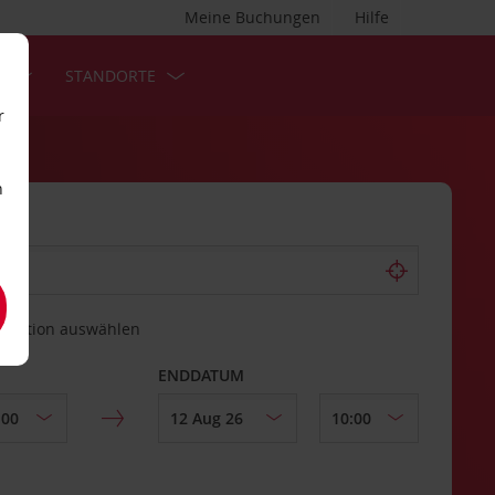
Meine Buchungen
Hilfe
S
STANDORTE
r
n
estation auswählen
ENDDATUM