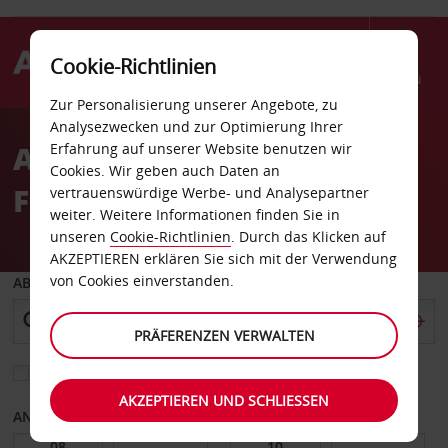
Cookie-Richtlinien
Menü
Zur Personalisierung unserer Angebote, zu
Welcome
Analysezwecken und zur Optimierung Ihrer
to
Autovermietung
Erfahrung auf unserer Website benutzen wir
Avis
Cookies. Wir geben auch Daten an
Flemington
vertrauenswürdige Werbe- und Analysepartner
weiter. Weitere Informationen finden Sie in
unseren
Cookie-Richtlinien
. Durch das Klicken auf
AKZEPTIEREN erklären Sie sich mit der Verwendung
von Cookies einverstanden.
ABHOLEN VON
PRÄFERENZEN VERWALTEN
Eine andere Rückgabestation auswählen
AKZEPTIEREN UND SCHLIESSEN
ANFANGSDATUM
ENDDATUM