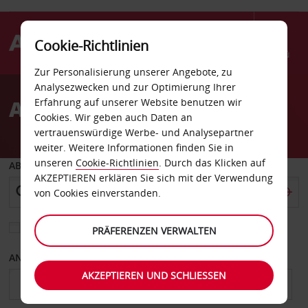
Cookie-Richtlinien
Menü
Zur Personalisierung unserer Angebote, zu
Welcome
Analysezwecken und zur Optimierung Ihrer
to
Autovermietung Sparks
Erfahrung auf unserer Website benutzen wir
Avis
Cookies. Wir geben auch Daten an
vertrauenswürdige Werbe- und Analysepartner
weiter. Weitere Informationen finden Sie in
unseren
Cookie-Richtlinien
. Durch das Klicken auf
ABHOLEN VON
AKZEPTIEREN erklären Sie sich mit der Verwendung
von Cookies einverstanden.
Eine andere Rückgabestation auswählen
PRÄFERENZEN VERWALTEN
ANFANGSDATUM
ENDDATUM
AKZEPTIEREN UND SCHLIESSEN