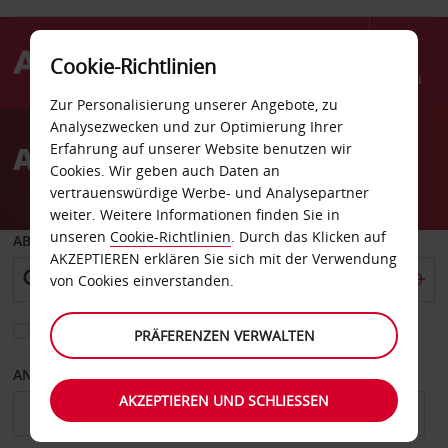
Cookie-Richtlinien
Menü
Zur Personalisierung unserer Angebote, zu
Welcome
Analysezwecken und zur Optimierung Ihrer
to
Autovermietung Elko
Erfahrung auf unserer Website benutzen wir
Avis
Cookies. Wir geben auch Daten an
vertrauenswürdige Werbe- und Analysepartner
weiter. Weitere Informationen finden Sie in
unseren
Cookie-Richtlinien
. Durch das Klicken auf
ABHOLEN VON
AKZEPTIEREN erklären Sie sich mit der Verwendung
von Cookies einverstanden.
Eine andere Rückgabestation auswählen
PRÄFERENZEN VERWALTEN
ANFANGSDATUM
ENDDATUM
AKZEPTIEREN UND SCHLIESSEN