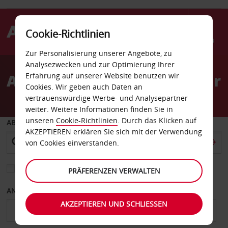
Cookie-Richtlinien
Menü
Zur Personalisierung unserer Angebote, zu
Welcome
Analysezwecken und zur Optimierung Ihrer
to
Autovermietung Rochester
Erfahrung auf unserer Website benutzen wir
Avis
Cookies. Wir geben auch Daten an
vertrauenswürdige Werbe- und Analysepartner
weiter. Weitere Informationen finden Sie in
unseren
Cookie-Richtlinien
. Durch das Klicken auf
ABHOLEN VON
AKZEPTIEREN erklären Sie sich mit der Verwendung
von Cookies einverstanden.
Eine andere Rückgabestation auswählen
PRÄFERENZEN VERWALTEN
ANFANGSDATUM
ENDDATUM
AKZEPTIEREN UND SCHLIESSEN