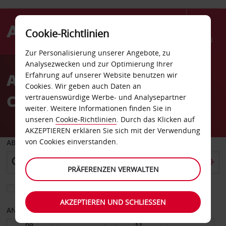
Cookie-Richtlinien
Menü
Zur Personalisierung unserer Angebote, zu
Welcome
Analysezwecken und zur Optimierung Ihrer
to
Autovermietung
Erfahrung auf unserer Website benutzen wir
Avis
Cookies. Wir geben auch Daten an
Cambridge
vertrauenswürdige Werbe- und Analysepartner
weiter. Weitere Informationen finden Sie in
unseren
Cookie-Richtlinien
. Durch das Klicken auf
AKZEPTIEREN erklären Sie sich mit der Verwendung
von Cookies einverstanden.
ABHOLEN VON
PRÄFERENZEN VERWALTEN
Eine andere Rückgabestation auswählen
AKZEPTIEREN UND SCHLIESSEN
ANFANGSDATUM
ENDDATUM