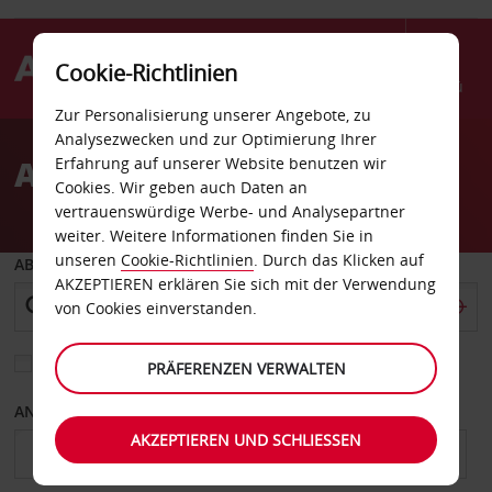
Cookie-Richtlinien
Menü
Zur Personalisierung unserer Angebote, zu
Welcome
Analysezwecken und zur Optimierung Ihrer
to
Autovermietung Boston
Erfahrung auf unserer Website benutzen wir
Avis
Cookies. Wir geben auch Daten an
vertrauenswürdige Werbe- und Analysepartner
weiter. Weitere Informationen finden Sie in
unseren
Cookie-Richtlinien
. Durch das Klicken auf
ABHOLEN VON
AKZEPTIEREN erklären Sie sich mit der Verwendung
von Cookies einverstanden.
Eine andere Rückgabestation auswählen
PRÄFERENZEN VERWALTEN
ANFANGSDATUM
ENDDATUM
AKZEPTIEREN UND SCHLIESSEN