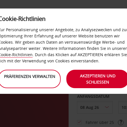
Cookie-Richtlinien
LOYALTY
SELF-SERVICES
EXTRAS
BUSINES
Zur Personalisierung unserer Angebote, zu Analysezwecken und zu
Optimierung Ihrer Erfahrung auf unserer Website benutzen wir
Cookies. Wir geben auch Daten an vertrauenswürdige Werbe- und
g
Analysepartner weiter. Weitere Informationen finden Sie in unsere
Cookie-Richtlinien
. Durch das Klicken auf AKZEPTIEREN erklären Sie
ABHOLEN VON
sich mit der Verwendung von Cookies einverstanden.
AKZEPTIEREN UND
PRÄFERENZEN VERWALTEN
SCHLIESSEN
Eine andere Rückgab
ANFANGSDATUM
Fahrer über 25