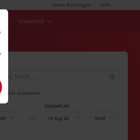
Meine Buchungen
Hilfe
S
STANDORTE
r
n
estation auswählen
ENDDATUM