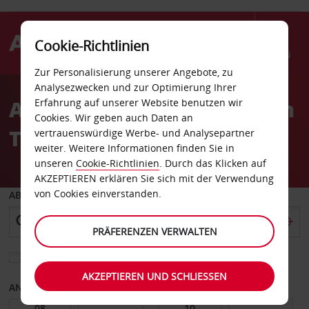
Cookie-Richtlinien
Menü
Zur Personalisierung unserer Angebote, zu
Welcome
Analysezwecken und zur Optimierung Ihrer
to
Autovermietung Aberdeen
Erfahrung auf unserer Website benutzen wir
Avis
Cookies. Wir geben auch Daten an
Thompsons Shell
vertrauenswürdige Werbe- und Analysepartner
weiter. Weitere Informationen finden Sie in
unseren
Cookie-Richtlinien
. Durch das Klicken auf
AKZEPTIEREN erklären Sie sich mit der Verwendung
von Cookies einverstanden.
ABHOLEN VON
PRÄFERENZEN VERWALTEN
Eine andere Rückgabestation auswählen
AKZEPTIEREN UND SCHLIESSEN
ANFANGSDATUM
ENDDATUM