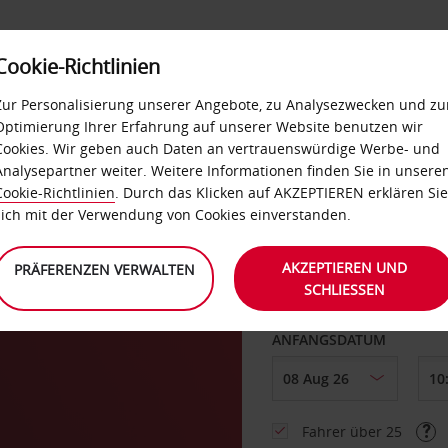
Cookie-Richtlinien
LOYALTY
SELF-SERVICES
EXTRAS
BUSINES
Zur Personalisierung unserer Angebote, zu Analysezwecken und zu
Optimierung Ihrer Erfahrung auf unserer Website benutzen wir
Cookies. Wir geben auch Daten an vertrauenswürdige Werbe- und
g
Analysepartner weiter. Weitere Informationen finden Sie in unsere
Cookie-Richtlinien
. Durch das Klicken auf AKZEPTIEREN erklären Sie
ABHOLEN VON
sich mit der Verwendung von Cookies einverstanden.
AKZEPTIEREN UND
PRÄFERENZEN VERWALTEN
SCHLIESSEN
Eine andere Rückgab
ANFANGSDATUM
Fahrer über 25