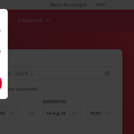
Meine Buchungen
Hilfe
S
STANDORTE
r
n
estation auswählen
ENDDATUM