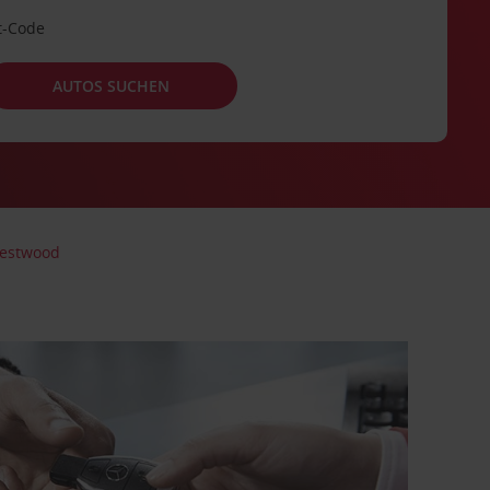
t-Code
AUTOS SUCHEN
estwood