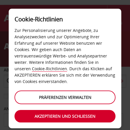
Cookie-Richtlinien
Menü
Zur Personalisierung unserer Angebote, zu
Welcome
Analysezwecken und zur Optimierung Ihrer
to
Autovermietung Vallejo
Erfahrung auf unserer Website benutzen wir
Avis
Cookies. Wir geben auch Daten an
vertrauenswürdige Werbe- und Analysepartner
weiter. Weitere Informationen finden Sie in
unseren
Cookie-Richtlinien
. Durch das Klicken auf
ABHOLEN VON
AKZEPTIEREN erklären Sie sich mit der Verwendung
von Cookies einverstanden.
Eine andere Rückgabestation auswählen
PRÄFERENZEN VERWALTEN
ANFANGSDATUM
ENDDATUM
AKZEPTIEREN UND SCHLIESSEN