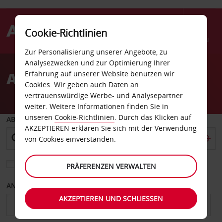
Cookie-Richtlinien
Menü
Zur Personalisierung unserer Angebote, zu
Welcome
Analysezwecken und zur Optimierung Ihrer
to
Autovermietung Stockton
Erfahrung auf unserer Website benutzen wir
Avis
Cookies. Wir geben auch Daten an
vertrauenswürdige Werbe- und Analysepartner
weiter. Weitere Informationen finden Sie in
unseren
Cookie-Richtlinien
. Durch das Klicken auf
ABHOLEN VON
AKZEPTIEREN erklären Sie sich mit der Verwendung
von Cookies einverstanden.
Eine andere Rückgabestation auswählen
PRÄFERENZEN VERWALTEN
ANFANGSDATUM
ENDDATUM
AKZEPTIEREN UND SCHLIESSEN