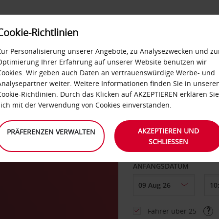
Cookie-Richtlinien
LOYALTY
SELF-SERVICES
EXTRAS
BUSINES
Zur Personalisierung unserer Angebote, zu Analysezwecken und zu
Optimierung Ihrer Erfahrung auf unserer Website benutzen wir
Cookies. Wir geben auch Daten an vertrauenswürdige Werbe- und
g
Analysepartner weiter. Weitere Informationen finden Sie in unsere
Cookie-Richtlinien
. Durch das Klicken auf AKZEPTIEREN erklären Sie
ABHOLEN VON
sich mit der Verwendung von Cookies einverstanden.
AKZEPTIEREN UND
PRÄFERENZEN VERWALTEN
SCHLIESSEN
Eine andere Rückgab
ANFANGSDATUM
Fahrer über 25