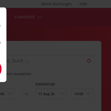
Meine Buchungen
Hilfe
S
STANDORTE
r
n
estation auswählen
ENDDATUM