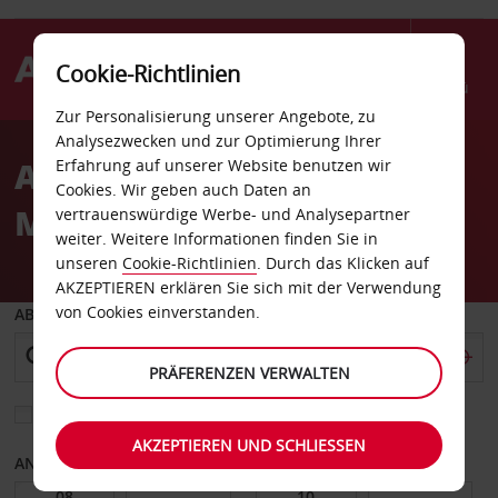
Cookie-Richtlinien
Menü
Zur Personalisierung unserer Angebote, zu
Welcome
Analysezwecken und zur Optimierung Ihrer
to
Autovermietung Santa
Erfahrung auf unserer Website benutzen wir
Avis
Cookies. Wir geben auch Daten an
Monica
vertrauenswürdige Werbe- und Analysepartner
weiter. Weitere Informationen finden Sie in
unseren
Cookie-Richtlinien
. Durch das Klicken auf
AKZEPTIEREN erklären Sie sich mit der Verwendung
von Cookies einverstanden.
ABHOLEN VON
PRÄFERENZEN VERWALTEN
Eine andere Rückgabestation auswählen
AKZEPTIEREN UND SCHLIESSEN
ANFANGSDATUM
ENDDATUM