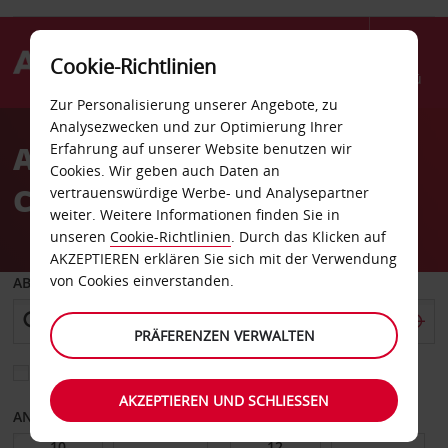
Cookie-Richtlinien
Menü
Zur Personalisierung unserer Angebote, zu
Welcome
Analysezwecken und zur Optimierung Ihrer
to
Autovermietung Santa
Erfahrung auf unserer Website benutzen wir
Avis
Cookies. Wir geben auch Daten an
Cruz
vertrauenswürdige Werbe- und Analysepartner
weiter. Weitere Informationen finden Sie in
unseren
Cookie-Richtlinien
. Durch das Klicken auf
AKZEPTIEREN erklären Sie sich mit der Verwendung
von Cookies einverstanden.
ABHOLEN VON
PRÄFERENZEN VERWALTEN
Eine andere Rückgabestation auswählen
AKZEPTIEREN UND SCHLIESSEN
ANFANGSDATUM
ENDDATUM