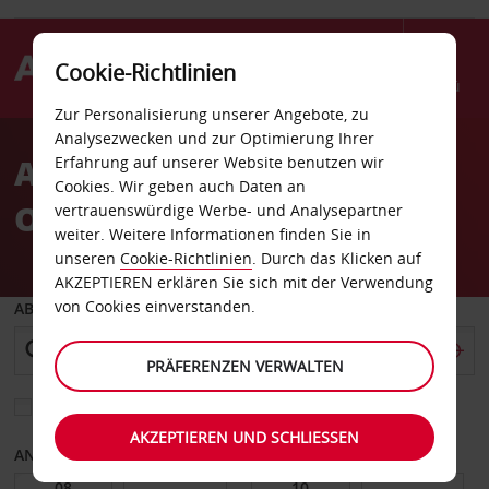
Cookie-Richtlinien
Menü
Zur Personalisierung unserer Angebote, zu
Welcome
Analysezwecken und zur Optimierung Ihrer
to
Autovermietung San Luis
Erfahrung auf unserer Website benutzen wir
Avis
Cookies. Wir geben auch Daten an
Obispo
vertrauenswürdige Werbe- und Analysepartner
weiter. Weitere Informationen finden Sie in
unseren
Cookie-Richtlinien
. Durch das Klicken auf
AKZEPTIEREN erklären Sie sich mit der Verwendung
von Cookies einverstanden.
ABHOLEN VON
PRÄFERENZEN VERWALTEN
Eine andere Rückgabestation auswählen
AKZEPTIEREN UND SCHLIESSEN
ANFANGSDATUM
ENDDATUM