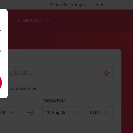
Meine Buchungen
Hilfe
S
STANDORTE
r
n
estation auswählen
ENDDATUM