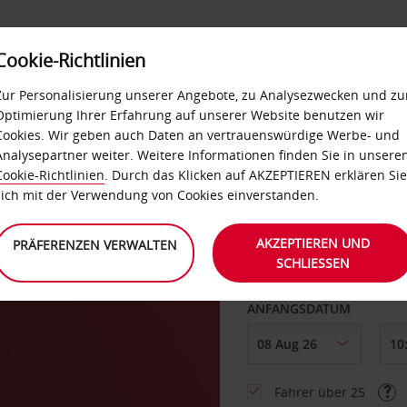
Cookie-Richtlinien
LOYALTY
SELF-SERVICES
EXTRAS
BUSINES
Zur Personalisierung unserer Angebote, zu Analysezwecken und zu
Optimierung Ihrer Erfahrung auf unserer Website benutzen wir
Cookies. Wir geben auch Daten an vertrauenswürdige Werbe- und
g
Analysepartner weiter. Weitere Informationen finden Sie in unsere
Cookie-Richtlinien
. Durch das Klicken auf AKZEPTIEREN erklären Sie
ABHOLEN VON
sich mit der Verwendung von Cookies einverstanden.
AKZEPTIEREN UND
PRÄFERENZEN VERWALTEN
SCHLIESSEN
Eine andere Rückgab
ANFANGSDATUM
Fahrer über 25