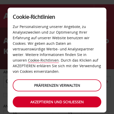
Cookie-Richtlinien
Menü
Zur Personalisierung unserer Angebote, zu
Welcome
Analysezwecken und zur Optimierung Ihrer
to
Autovermietung San Diego
Erfahrung auf unserer Website benutzen wir
Avis
Cookies. Wir geben auch Daten an
Kettner Blvd
vertrauenswürdige Werbe- und Analysepartner
weiter. Weitere Informationen finden Sie in
unseren
Cookie-Richtlinien
. Durch das Klicken auf
AKZEPTIEREN erklären Sie sich mit der Verwendung
von Cookies einverstanden.
ABHOLEN VON
PRÄFERENZEN VERWALTEN
Eine andere Rückgabestation auswählen
AKZEPTIEREN UND SCHLIESSEN
ANFANGSDATUM
ENDDATUM