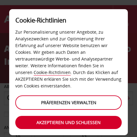
Cookie-Richtlinien
Menü
Zur Personalisierung unserer Angebote, zu
Welcome
Analysezwecken und zur Optimierung Ihrer
to
Autovermietung San Diego
Erfahrung auf unserer Website benutzen wir
Avis
Cookies. Wir geben auch Daten an
International Airport
vertrauenswürdige Werbe- und Analysepartner
weiter. Weitere Informationen finden Sie in
unseren
Cookie-Richtlinien
. Durch das Klicken auf
AKZEPTIEREN erklären Sie sich mit der Verwendung
von Cookies einverstanden.
ABHOLEN VON
PRÄFERENZEN VERWALTEN
Eine andere Rückgabestation auswählen
AKZEPTIEREN UND SCHLIESSEN
ANFANGSDATUM
ENDDATUM