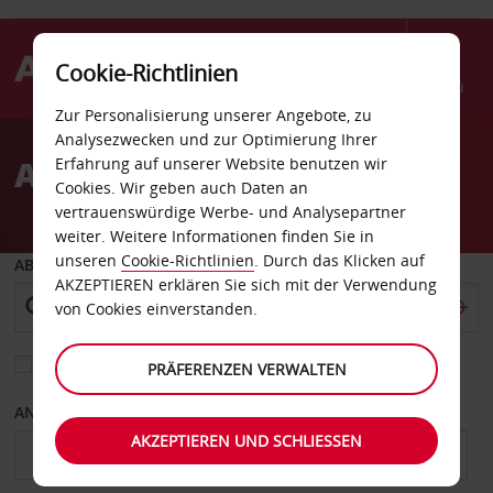
Cookie-Richtlinien
Menü
Zur Personalisierung unserer Angebote, zu
Welcome
Analysezwecken und zur Optimierung Ihrer
to
Autovermietung Poway
Erfahrung auf unserer Website benutzen wir
Avis
Cookies. Wir geben auch Daten an
vertrauenswürdige Werbe- und Analysepartner
weiter. Weitere Informationen finden Sie in
unseren
Cookie-Richtlinien
. Durch das Klicken auf
ABHOLEN VON
AKZEPTIEREN erklären Sie sich mit der Verwendung
von Cookies einverstanden.
Eine andere Rückgabestation auswählen
PRÄFERENZEN VERWALTEN
ANFANGSDATUM
ENDDATUM
AKZEPTIEREN UND SCHLIESSEN