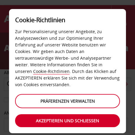
Cookie-Richtlinien
Menü
Zur Personalisierung unserer Angebote, zu
Welcome
Analysezwecken und zur Optimierung Ihrer
to
Autovermietung Pasadena
Erfahrung auf unserer Website benutzen wir
Avis
Cookies. Wir geben auch Daten an
vertrauenswürdige Werbe- und Analysepartner
weiter. Weitere Informationen finden Sie in
unseren
Cookie-Richtlinien
. Durch das Klicken auf
ABHOLEN VON
AKZEPTIEREN erklären Sie sich mit der Verwendung
von Cookies einverstanden.
Eine andere Rückgabestation auswählen
PRÄFERENZEN VERWALTEN
ANFANGSDATUM
ENDDATUM
AKZEPTIEREN UND SCHLIESSEN