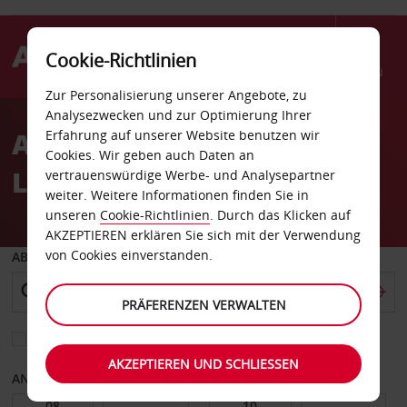
Cookie-Richtlinien
Menü
Zur Personalisierung unserer Angebote, zu
Welcome
Analysezwecken und zur Optimierung Ihrer
to
Autovermietung
Erfahrung auf unserer Website benutzen wir
Avis
Cookies. Wir geben auch Daten an
Livermore
vertrauenswürdige Werbe- und Analysepartner
weiter. Weitere Informationen finden Sie in
unseren
Cookie-Richtlinien
. Durch das Klicken auf
AKZEPTIEREN erklären Sie sich mit der Verwendung
von Cookies einverstanden.
ABHOLEN VON
PRÄFERENZEN VERWALTEN
Eine andere Rückgabestation auswählen
AKZEPTIEREN UND SCHLIESSEN
ANFANGSDATUM
ENDDATUM