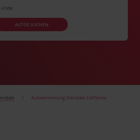
t-Code
AUTOS SUCHEN
lendale
Autovermietung Glendale California