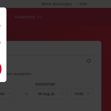
Meine Buchungen
Hilfe
S
STANDORTE
r
n
estation auswählen
ENDDATUM