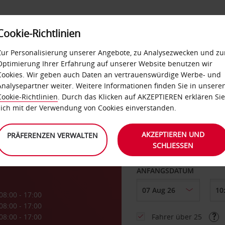
Cookie-Richtlinien
LOYALTY
SELF-SERVICES
EXTRAS
BUSINES
Zur Personalisierung unserer Angebote, zu Analysezwecken und zu
Optimierung Ihrer Erfahrung auf unserer Website benutzen wir
Cookies. Wir geben auch Daten an vertrauenswürdige Werbe- und
g
Analysepartner weiter. Weitere Informationen finden Sie in unsere
Cookie-Richtlinien
. Durch das Klicken auf AKZEPTIEREN erklären Sie
ABHOLEN VON
sich mit der Verwendung von Cookies einverstanden.
rnia
AKZEPTIEREN UND
PRÄFERENZEN VERWALTEN
SCHLIESSEN
Eine andere Rückgab
ANFANGSDATUM
08:00 - 17:00
08:00 - 17:00
08:00 - 17:00
Fahrer über 25