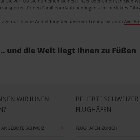
ür Sie vor. Ob Sie nun einen kleinen Flitzer oder einen schicken Wa
ransporter für den Familienurlaub benötigen – Ihr perfektes Fahrz
se Tage durch eine Anmeldung bei unserem Treueprogramm
Avis Pr
… und die Welt liegt Ihnen zu Füßen
NNEN WIR IHNEN
BELIEBTE SCHWEIZER
N?
FLUGHÄFEN
 ANGEBOTE SCHWEIZ
FLUGHAFEN ZÜRICH