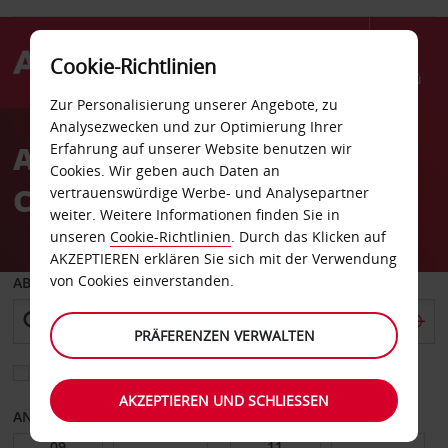
Cookie-Richtlinien
Menü
Zur Personalisierung unserer Angebote, zu
Welcome
Analysezwecken und zur Optimierung Ihrer
to
Autovermietung Foster
Erfahrung auf unserer Website benutzen wir
Avis
Cookies. Wir geben auch Daten an
City
vertrauenswürdige Werbe- und Analysepartner
weiter. Weitere Informationen finden Sie in
unseren
Cookie-Richtlinien
. Durch das Klicken auf
AKZEPTIEREN erklären Sie sich mit der Verwendung
von Cookies einverstanden.
ABHOLEN VON
PRÄFERENZEN VERWALTEN
Eine andere Rückgabestation auswählen
AKZEPTIEREN UND SCHLIESSEN
ANFANGSDATUM
ENDDATUM