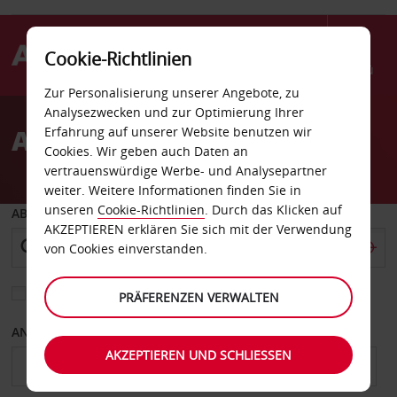
Cookie-Richtlinien
Menü
Zur Personalisierung unserer Angebote, zu
Welcome
Analysezwecken und zur Optimierung Ihrer
to
Autovermietung Folsom
Erfahrung auf unserer Website benutzen wir
Avis
Cookies. Wir geben auch Daten an
vertrauenswürdige Werbe- und Analysepartner
weiter. Weitere Informationen finden Sie in
unseren
Cookie-Richtlinien
. Durch das Klicken auf
ABHOLEN VON
AKZEPTIEREN erklären Sie sich mit der Verwendung
von Cookies einverstanden.
Eine andere Rückgabestation auswählen
PRÄFERENZEN VERWALTEN
ANFANGSDATUM
ENDDATUM
AKZEPTIEREN UND SCHLIESSEN