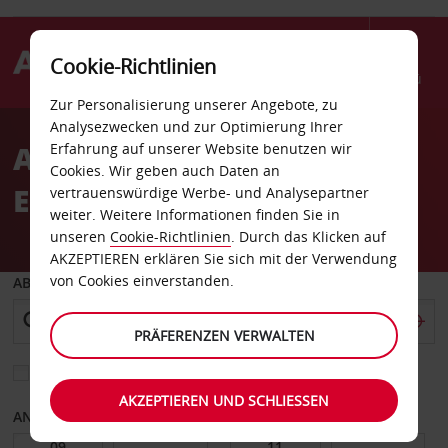
Cookie-Richtlinien
Menü
Zur Personalisierung unserer Angebote, zu
Welcome
Analysezwecken und zur Optimierung Ihrer
to
Autovermietung
Erfahrung auf unserer Website benutzen wir
Avis
Cookies. Wir geben auch Daten an
Englewood
vertrauenswürdige Werbe- und Analysepartner
weiter. Weitere Informationen finden Sie in
unseren
Cookie-Richtlinien
. Durch das Klicken auf
AKZEPTIEREN erklären Sie sich mit der Verwendung
von Cookies einverstanden.
ABHOLEN VON
PRÄFERENZEN VERWALTEN
Eine andere Rückgabestation auswählen
AKZEPTIEREN UND SCHLIESSEN
ANFANGSDATUM
ENDDATUM