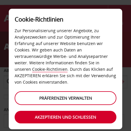
Cookie-Richtlinien
Menü
Zur Personalisierung unserer Angebote, zu
Welcome
Analysezwecken und zur Optimierung Ihrer
to
Autovermietung Zypern
Erfahrung auf unserer Website benutzen wir
Avis
Cookies. Wir geben auch Daten an
vertrauenswürdige Werbe- und Analysepartner
weiter. Weitere Informationen finden Sie in
unseren
Cookie-Richtlinien
. Durch das Klicken auf
ABHOLEN VON
AKZEPTIEREN erklären Sie sich mit der Verwendung
von Cookies einverstanden.
Eine andere Rückgabestation auswählen
PRÄFERENZEN VERWALTEN
ANFANGSDATUM
ENDDATUM
AKZEPTIEREN UND SCHLIESSEN