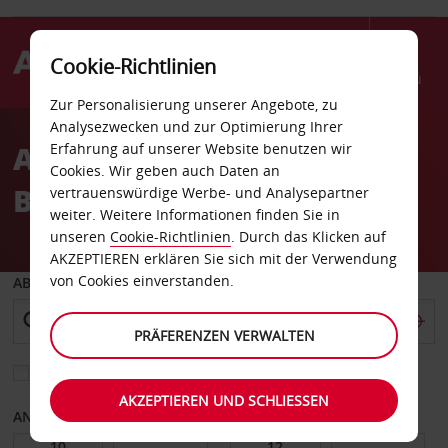
Cookie-Richtlinien
Menü
Zur Personalisierung unserer Angebote, zu
Welcome
Analysezwecken und zur Optimierung Ihrer
to
Autovermietung Auburn
Erfahrung auf unserer Website benutzen wir
Avis
Cookies. Wir geben auch Daten an
Blvd Avis
vertrauenswürdige Werbe- und Analysepartner
weiter. Weitere Informationen finden Sie in
unseren
Cookie-Richtlinien
. Durch das Klicken auf
AKZEPTIEREN erklären Sie sich mit der Verwendung
von Cookies einverstanden.
ABHOLEN VON
PRÄFERENZEN VERWALTEN
Eine andere Rückgabestation auswählen
AKZEPTIEREN UND SCHLIESSEN
ANFANGSDATUM
ENDDATUM