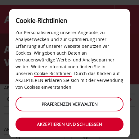
Cookie-Richtlinien
Menü
Zur Personalisierung unserer Angebote, zu
Welcome
Analysezwecken und zur Optimierung Ihrer
to
Autovermietung Chula
Erfahrung auf unserer Website benutzen wir
Avis
Cookies. Wir geben auch Daten an
Vista
vertrauenswürdige Werbe- und Analysepartner
weiter. Weitere Informationen finden Sie in
unseren
Cookie-Richtlinien
. Durch das Klicken auf
AKZEPTIEREN erklären Sie sich mit der Verwendung
von Cookies einverstanden.
ABHOLEN VON
PRÄFERENZEN VERWALTEN
Eine andere Rückgabestation auswählen
AKZEPTIEREN UND SCHLIESSEN
ANFANGSDATUM
ENDDATUM