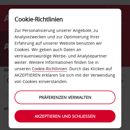
Cookie-Richtlinien
Menü
Zur Personalisierung unserer Angebote, zu
Welcome
Analysezwecken und zur Optimierung Ihrer
to
Autovermietung Barstow
Erfahrung auf unserer Website benutzen wir
Avis
Cookies. Wir geben auch Daten an
vertrauenswürdige Werbe- und Analysepartner
weiter. Weitere Informationen finden Sie in
unseren
Cookie-Richtlinien
. Durch das Klicken auf
ABHOLEN VON
AKZEPTIEREN erklären Sie sich mit der Verwendung
von Cookies einverstanden.
Eine andere Rückgabestation auswählen
PRÄFERENZEN VERWALTEN
ANFANGSDATUM
ENDDATUM
AKZEPTIEREN UND SCHLIESSEN