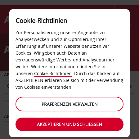
Cookie-Richtlinien
Menü
Zur Personalisierung unserer Angebote, zu
Welcome
Analysezwecken und zur Optimierung Ihrer
to
Autovermietung Anaheim
Erfahrung auf unserer Website benutzen wir
Avis
Cookies. Wir geben auch Daten an
vertrauenswürdige Werbe- und Analysepartner
weiter. Weitere Informationen finden Sie in
unseren
Cookie-Richtlinien
. Durch das Klicken auf
ABHOLEN VON
AKZEPTIEREN erklären Sie sich mit der Verwendung
von Cookies einverstanden.
Eine andere Rückgabestation auswählen
PRÄFERENZEN VERWALTEN
ANFANGSDATUM
ENDDATUM
AKZEPTIEREN UND SCHLIESSEN