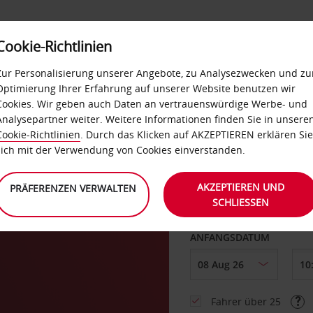
Cookie-Richtlinien
LOYALTY
SELF-SERVICES
EXTRAS
BUSINES
Zur Personalisierung unserer Angebote, zu Analysezwecken und zu
Optimierung Ihrer Erfahrung auf unserer Website benutzen wir
Cookies. Wir geben auch Daten an vertrauenswürdige Werbe- und
g
Analysepartner weiter. Weitere Informationen finden Sie in unsere
Cookie-Richtlinien
. Durch das Klicken auf AKZEPTIEREN erklären Sie
ABHOLEN VON
sich mit der Verwendung von Cookies einverstanden.
ears
AKZEPTIEREN UND
PRÄFERENZEN VERWALTEN
SCHLIESSEN
Eine andere Rückgab
ANFANGSDATUM
Fahrer über 25