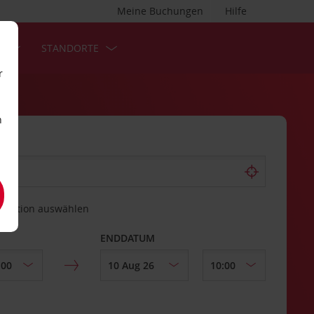
Meine Buchungen
Hilfe
S
STANDORTE
r
n
estation auswählen
ENDDATUM