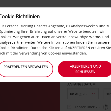
Cookie-Richtlinien
LOYALTY
SELF-SERVICES
EXTRAS
BUSINES
Zur Personalisierung unserer Angebote, zu Analysezwecken und zu
Optimierung Ihrer Erfahrung auf unserer Website benutzen wir
Cookies. Wir geben auch Daten an vertrauenswürdige Werbe- und
g
Analysepartner weiter. Weitere Informationen finden Sie in unsere
Cookie-Richtlinien
. Durch das Klicken auf AKZEPTIEREN erklären Sie
ABHOLEN VON
sich mit der Verwendung von Cookies einverstanden.
AKZEPTIEREN UND
PRÄFERENZEN VERWALTEN
SCHLIESSEN
Eine andere Rückgab
ANFANGSDATUM
Fahrer über 25