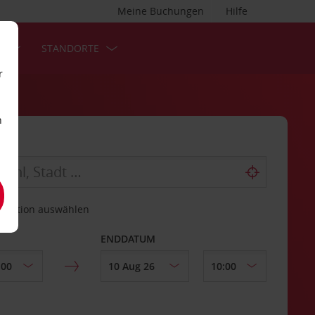
Meine Buchungen
Hilfe
S
STANDORTE
r
n
estation auswählen
ENDDATUM