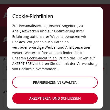
Cookie-Richtlinien
Menü
Zur Personalisierung unserer Angebote, zu
Welcome
Analysezwecken und zur Optimierung Ihrer
to
Autovermietung Gurnee
Erfahrung auf unserer Website benutzen wir
Avis
Cookies. Wir geben auch Daten an
vertrauenswürdige Werbe- und Analysepartner
weiter. Weitere Informationen finden Sie in
unseren
Cookie-Richtlinien
. Durch das Klicken auf
ABHOLEN VON
AKZEPTIEREN erklären Sie sich mit der Verwendung
von Cookies einverstanden.
Eine andere Rückgabestation auswählen
PRÄFERENZEN VERWALTEN
ANFANGSDATUM
ENDDATUM
AKZEPTIEREN UND SCHLIESSEN