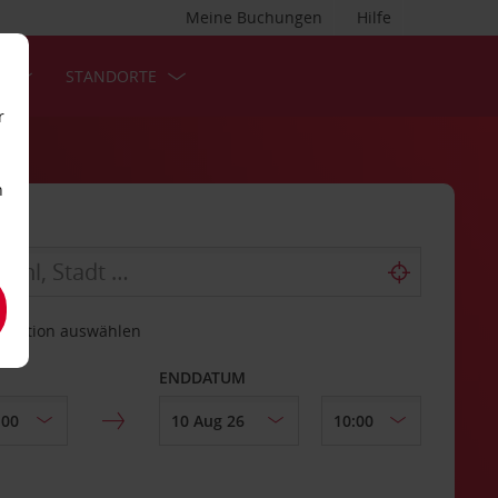
Meine Buchungen
Hilfe
S
STANDORTE
r
n
estation auswählen
ENDDATUM