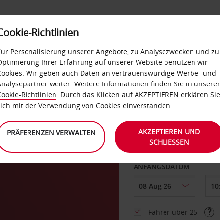
Cookie-Richtlinien
LOYALTY
SELF-SERVICES
EXTRAS
BUSINES
Zur Personalisierung unserer Angebote, zu Analysezwecken und zu
Optimierung Ihrer Erfahrung auf unserer Website benutzen wir
Cookies. Wir geben auch Daten an vertrauenswürdige Werbe- und
g
Analysepartner weiter. Weitere Informationen finden Sie in unsere
Cookie-Richtlinien
. Durch das Klicken auf AKZEPTIEREN erklären Sie
ABHOLEN VON
sich mit der Verwendung von Cookies einverstanden.
AKZEPTIEREN UND
PRÄFERENZEN VERWALTEN
SCHLIESSEN
Eine andere Rückgab
ANFANGSDATUM
Fahrer über 25