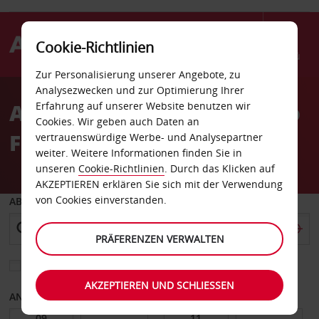
Cookie-Richtlinien
Menü
Zur Personalisierung unserer Angebote, zu
Welcome
Analysezwecken und zur Optimierung Ihrer
to
Autovermietung Pocatello
Erfahrung auf unserer Website benutzen wir
Avis
Cookies. Wir geben auch Daten an
Flughafen
vertrauenswürdige Werbe- und Analysepartner
weiter. Weitere Informationen finden Sie in
unseren
Cookie-Richtlinien
. Durch das Klicken auf
AKZEPTIEREN erklären Sie sich mit der Verwendung
von Cookies einverstanden.
ABHOLEN VON
PRÄFERENZEN VERWALTEN
Eine andere Rückgabestation auswählen
AKZEPTIEREN UND SCHLIESSEN
ANFANGSDATUM
ENDDATUM