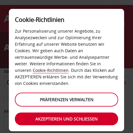
Cookie-Richtlinien
Menü
Zur Personalisierung unserer Angebote, zu
Welcome
Analysezwecken und zur Optimierung Ihrer
to
Autovermietung Honolulu
Erfahrung auf unserer Website benutzen wir
Avis
Cookies. Wir geben auch Daten an
vertrauenswürdige Werbe- und Analysepartner
weiter. Weitere Informationen finden Sie in
unseren
Cookie-Richtlinien
. Durch das Klicken auf
ABHOLEN VON
AKZEPTIEREN erklären Sie sich mit der Verwendung
von Cookies einverstanden.
Eine andere Rückgabestation auswählen
PRÄFERENZEN VERWALTEN
ANFANGSDATUM
ENDDATUM
AKZEPTIEREN UND SCHLIESSEN