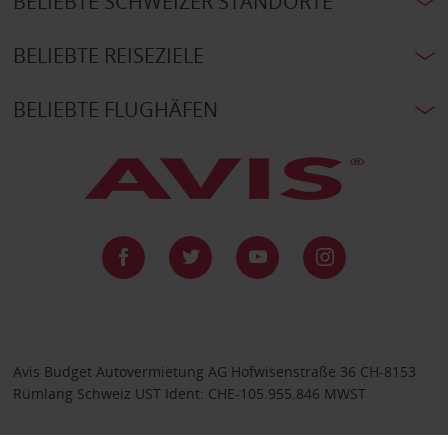
BELIEBTE SCHWEIZER STANDORTE
BELIEBTE REISEZIELE
BELIEBTE FLUGHÄFEN
Avis Budget Autovermietung AG Hofwisenstraße 36 CH-8153
Rümlang Schweiz UST Ident: CHE-105.955.846 MWST